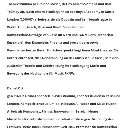
Theoriestudium bei Roland Moser, Detlev Müller-Siemens und Balz
Trümpy ab. Nach einem Studienjahr an der Royal Academy of Music
London (2006/07) arbeitete sie als Oboistin und Lehrbeauftragte in
Winterthur, Aesch, Bern und Basel. Sie erhielt u.a.
Kompositionsaufträge von Gare du Nord und IGNM Bern (Mondrian
Ensemble), den Ensembles Phoenix und proton bern sowie
Kammerorchester Basel. Ihr Schwerpunkt liegt beim Musiktheater. Sie
unterrichtet seit 2012 Gehörbildung an der Musikschule Basel, seit 2015
zusätzlich Theorie und Gehörbildung im Studiengang Musik und
Bewegung der Hochschule für Musik FHNW.
Daniel Ott
geb.1960 in Grub/Appenzell, Klavierstudium, Theaterstudien in Paris und
London. Kompositionsstudium bei Nicolaus A. Huber und Klaus Huber.
Arbeit als Komponist, Pianist, Innovator im Bereich Neues
Musiktheater, interdisziplinär und situationsbezogen. Gründung des
Festivals „neue musik rümlingen“. Seit 2005 Professor für Komposition