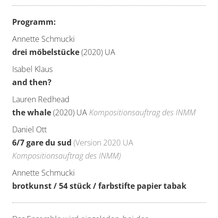
Programm:
Annette Schmucki
drei möbelstücke
(2020) UA
Isabel Klaus
and then?
Lauren Redhead
the whale
(2020) UA
Kompositionsauftrag des INMM
Daniel Ott
6/7 gare du sud
(Version 2020 UA
Kompositionsauftrag des INMM)
Annette Schmucki
brotkunst / 54 stück / farbstifte papier tabak