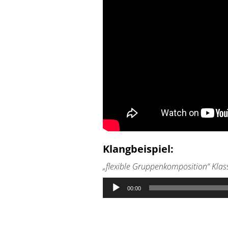
Klangbeispiel:
„flexible Gruppenkomposition“ Klas
Audio-
00:00
Player