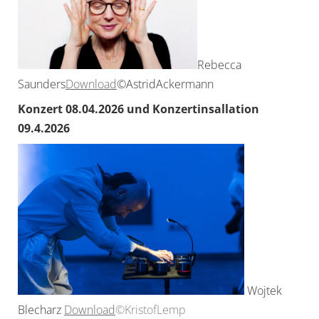
Rebecca
Saunders
Download
©AstridAckermann
Konzert 08.04.2026 und Konzertinsallation
09.4.2026
Wojtek
Blecharz
Download
©KristofLemp