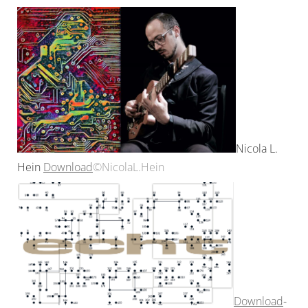
Nicola L.
Hein
Download
©NicolaL.Hein
Download
-