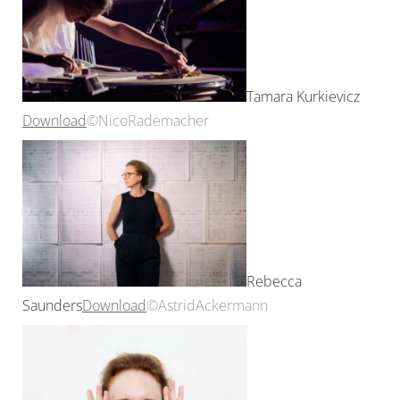
Tamara Kurkievicz
Download
©NicoRademacher
Rebecca
Saunders
Download
©AstridAckermann