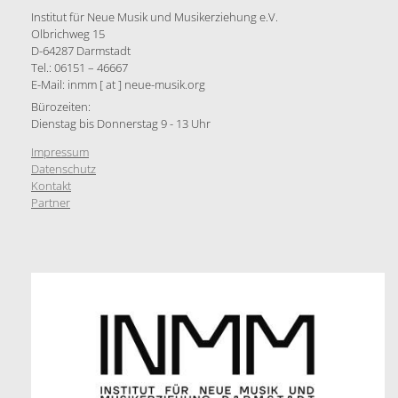
Institut für Neue Musik und Musikerziehung e.V.
Olbrichweg 15
D-64287 Darmstadt
Tel.: 06151 – 46667
E-Mail: inmm [ at ] neue-musik.org
Bürozeiten:
Dienstag bis Donnerstag 9 - 13 Uhr
Impressum
Datenschutz
Kontakt
Partner