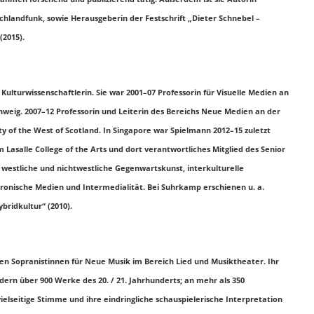
schlandfunk, sowie Herausgeberin der Festschrift „Dieter Schnebel –
2015).
Kulturwissenschaftlerin. Sie war 2001–07 Professorin für Visuelle Medien an
weig. 2007–12 Professorin und Leiterin des Bereichs Neue Medien an der
ity of the West of Scotland. In Singapore war Spielmann 2012–15 zuletzt
Lasalle College of the Arts und dort verantwortliches Mitglied des Senior
estliche und nichtwestliche Gegenwartskunst, interkulturelle
ronische Medien und Intermedialität. Bei Suhrkamp erschienen u. a.
bridkultur“ (2010).
enden Sopranistinnen für Neue Musik im Bereich Lied und Musiktheater. Ihr
ern über 900 Werke des 20. / 21. Jahrhunderts; an mehr als 350
vielseitige Stimme und ihre eindringliche schauspielerische Interpretation