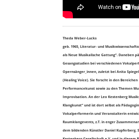
Theda Weber-Lucks
geb. 1965, Literatur- und Musikwissenschaf
als Neue Musikalische Gattung“. Daneben pä
Gesangsstudien bei verschiedenen Vokalperf
Opernsänger_innen, zuletzt bei Anita Spiege
(Healing Voice). Sie forscht in den Bereich
Performancekunst sowie zu den Themen Musi
Improvisation. An der Leo Kestenberg Musiks
Klangkunst“ und ist dort selbst als Pädagogi
Vokalperformerin und Veranstalterin entwick
Raumklangevents, z.T. in enger Zusammenarbe
dem bildenden Künstler Daniel Kupferberg. S
Kestenberg Gesellschaft e.V. und in diesem 