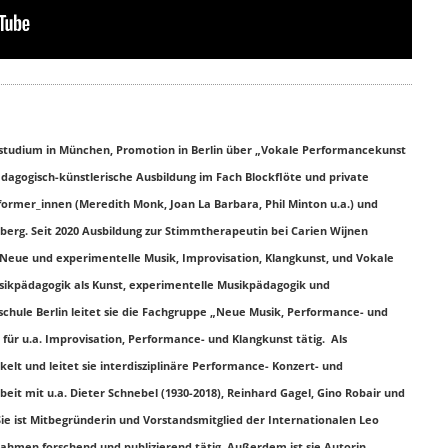
tsstudium in München, Promotion in Berlin über „Vokale Performancekunst
dagogisch-künstlerische Ausbildung im Fach Blockflöte und private
ormer_innen (Meredith Monk, Joan La Barbara, Phil Minton u.a.) und
lberg. Seit 2020 Ausbildung zur Stimmtherapeutin bei Carien Wijnen
en Neue und experimentelle Musik, Improvisation, Klangkunst, und Vokale
kpädagogik als Kunst, experimentelle Musikpädagogik und
chule Berlin leitet sie die Fachgruppe „Neue Musik, Performance- und
n für u.a. Improvisation, Performance- und Klangkunst tätig. Als
elt und leitet sie interdisziplinäre Performance- Konzert- und
it mit u.a. Dieter Schnebel (1930-2018), Reinhard Gagel, Gino Robair und
ie ist Mitbegründerin und Vorstandsmitglied der Internationalen Leo
Rahmen forschend und publizierend tätig. Außerdem ist sie Autorin