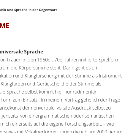
usik und Sprache in der Gegenwart
MME
universale Sprache
on Frauen in den 1960er, 70er Jahren initiierte Spielform
trum die Körperstimme steht. Darin geht es um
kation und Klangforschung mit der Stimme als Instrument
e Klangfarben und Geräusche, die der Stimme als
ale Sprache selbst kommt hier nur rudimentär,
r Form zum Einsatz. In meinem Vortrag gehe ich der Frage
mancekunst der nonverbale, vokale Ausdruck selbst zu
d -jenseits von einergrammatischen oder semantischen
mich einerseits auf die eigene Forschungsarbeit, – wie
Interviews mit Vokalperformer_innen,die ich um 2000 herum