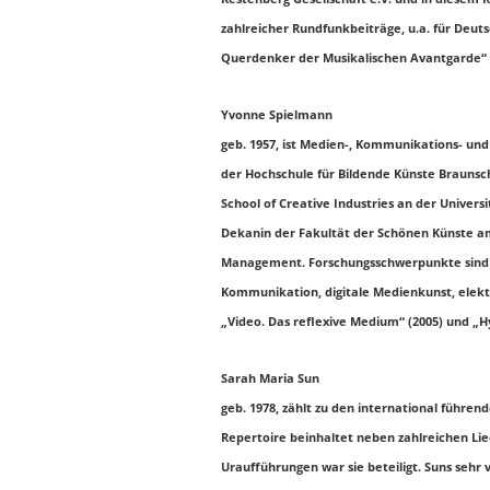
zahlreicher Rundfunkbeiträge, u.a. für Deut
Querdenker der Musikalischen Avantgarde“ (
Yvonne Spielmann
geb. 1957, ist Medien-, Kommunikations- und 
der Hochschule für Bildende Künste Braunsch
School of Creative Industries an der Univers
Dekanin der Fakultät der Schönen Künste am 
Management. Forschungsschwerpunkte sind w
Kommunikation, digitale Medienkunst, elekt
„Video. Das reflexive Medium“ (2005) und „Hy
Sarah Maria Sun
geb. 1978, zählt zu den international führ
Repertoire beinhaltet neben zahlreichen Lied
Uraufführungen war sie beteiligt. Suns sehr 