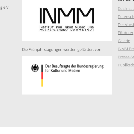
g e.V.
Das Insti
Datensch
Der Vors
Förderer
Galerie
INMM Pro
Die Frühjahrstagungen werden gefördert von:
Presse-Se
Publikat