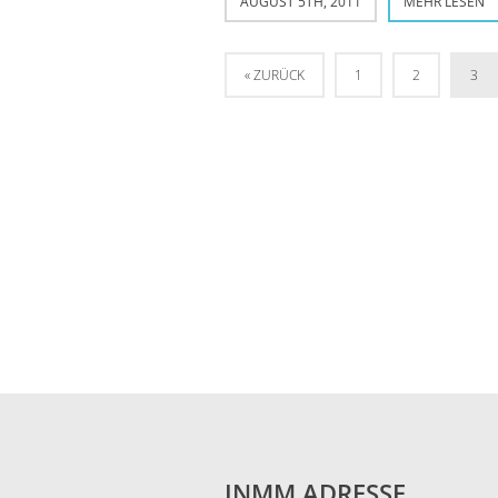
AUGUST 5TH, 2011
MEHR LESEN
« ZURÜCK
1
2
3
INMM ADRESSE