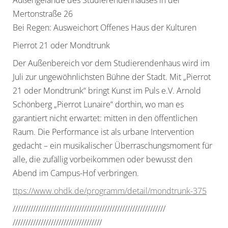
Außengelände des Studierendenhauses in der
Mertonstraße 26
Bei Regen: Ausweichort Offenes Haus der Kulturen
Pierrot 21 oder Mondtrunk
Der Außenbereich vor dem Studierendenhaus wird im
Juli zur ungewöhnlichsten Bühne der Stadt. Mit „Pierrot
21 oder Mondtrunk“ bringt Kunst im Puls e.V. Arnold
Schönberg „Pierrot Lunaire“ dorthin, wo man es
garantiert nicht erwartet: mitten in den öffentlichen
Raum. Die Performance ist als urbane Intervention
gedacht – ein musikalischer Überraschungsmoment für
alle, die zufällig vorbeikommen oder bewusst den
Abend im Campus-Hof verbringen.
ttps://www.ohdk.de/programm/
detail/mondtrunk-375
//////////////////////////////
//////////////////////////////
//////////////////////////////
/////