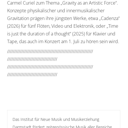
Carmel Curiel zum Thema „Gravity as an Artistic Force“.
Konzepte physikalischer und innermusikalischer
Gravitation prägen ihre jüngsten Werke, etwa „Cadenza“
(2026) für fünf Flöten, Video und Elektronik, oder „Time
is just the duration of a thought“ (2025) für Klavier und
Tape, das auch im Konzert am 1. Juli zu hören sein wird.
//////////////////////////////
//////////////////////////////
//////////////////////////////
/////
//////////////////////////////
//////////////////////////////
//////////////////////////////
/////
Das Institut für Neue Musik und Musikerziehung
Darmstadt fördert zeitgenössische Musik aller Bereiche