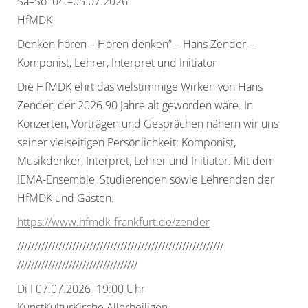
Sa–So 04.–05.07.2026
HfMDK
Denken hören – Hören denken” – Hans Zender –
Komponist, Lehrer, Interpret und Initiator
Die HfMDK ehrt das vielstimmige Wirken von Hans
Zender, der 2026 90 Jahre alt geworden wäre. In
Konzerten, Vorträgen und Gesprächen nähern wir uns
seiner vielseitigen Persönlichkeit: Komponist,
Musikdenker, Interpret, Lehrer und Initiator. Mit dem
IEMA-Ensemble, Studierenden sowie Lehrenden der
HfMDK und Gästen.
https://www.hfmdk-frankfurt.
de/zender
//////////////////////////////
//////////////////////////////
//////////////////////////////
/////
Di I 07.07.2026 19:00 Uhr
KunstKulturKirche Allerheiligen