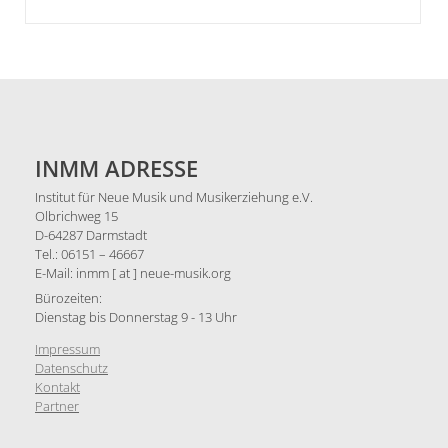
INMM ADRESSE
Institut für Neue Musik und Musikerziehung e.V.
Olbrichweg 15
D-64287 Darmstadt
Tel.: 06151 – 46667
E-Mail: inmm [ at ] neue-musik.org
Bürozeiten:
Dienstag bis Donnerstag 9 - 13 Uhr
Impressum
Datenschutz
Kontakt
Partner