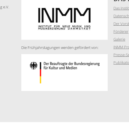
g e.V.
Das Insti
Datensch
Der Vors
Förderer
Galerie
INMM Pro
Die Frühjahrstagungen werden gefördert von:
Presse-Se
Publikat