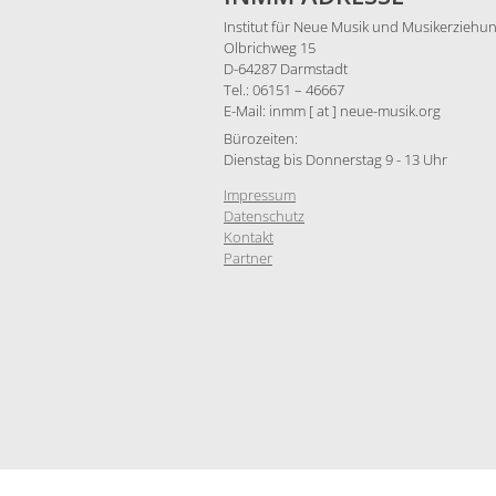
Institut für Neue Musik und Musikerziehun
Olbrichweg 15
D-64287 Darmstadt
Tel.: 06151 – 46667
E-Mail: inmm [ at ] neue-musik.org
Bürozeiten:
Dienstag bis Donnerstag 9 - 13 Uhr
Impressum
Datenschutz
Kontakt
Partner