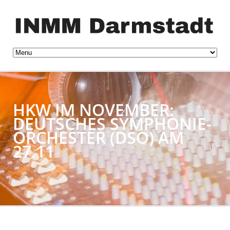
HKW IM NOVEMBER:
DEUTSCHES SYMPHONIE-
ORCHESTER (DSO) AM
27.11