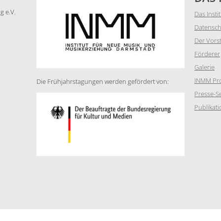
g e.V.
Das Insti
Datensch
Der Vors
Förderer
Galerie
INMM Pro
Die Frühjahrstagungen werden gefördert von:
Presse-Se
Publikat