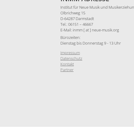
Institut für Neue Musik und Musikerziehun
Olbrichweg 15
D-64287 Darmstadt
Tel.: 06151 – 46667
E-Mail: inmm [ at ] neue-musik.org
Bürozeiten:
Dienstag bis Donnerstag 9 - 13 Uhr
Impressum
Datenschutz
Kontakt
Partner