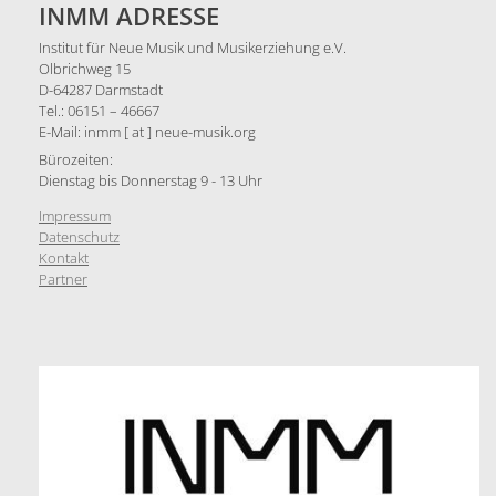
INMM ADRESSE
Institut für Neue Musik und Musikerziehung e.V.
Olbrichweg 15
D-64287 Darmstadt
Tel.: 06151 – 46667
E-Mail: inmm [ at ] neue-musik.org
Bürozeiten:
Dienstag bis Donnerstag 9 - 13 Uhr
Impressum
Datenschutz
Kontakt
Partner