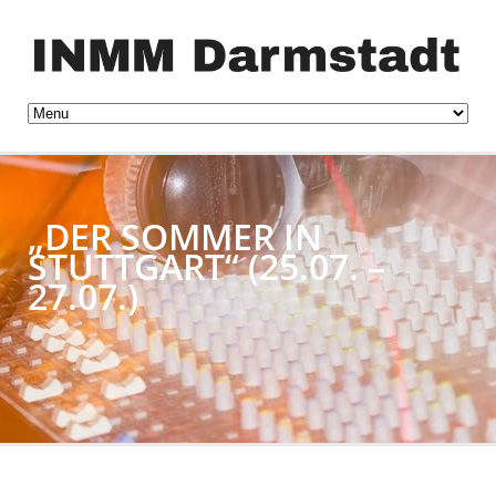
„DER SOMMER IN
STUTTGART“ (25.07. –
27.07.)