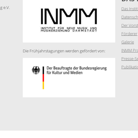
g e.V.
Das Insti
Datensch
Der Vors
Förderer
Galerie
INMM Pro
Die Frühjahrstagungen werden gefördert von:
Presse-Se
Publikat