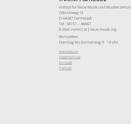
Institut für Neue Musik und Musikerziehun
Olbrichweg 15
D-64287 Darmstadt
Tel.: 06151 – 46667
E-Mail: inmm [ at ] neue-musik.org
Bürozeiten:
Dienstag bis Donnerstag 9 - 13 Uhr
Impressum
Datenschutz
Kontakt
Partner