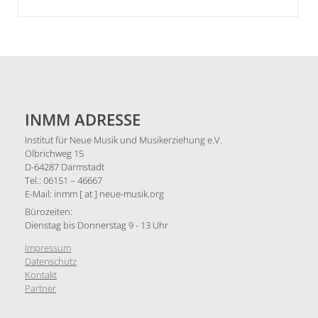
INMM ADRESSE
Institut für Neue Musik und Musikerziehung e.V.
Olbrichweg 15
D-64287 Darmstadt
Tel.: 06151 – 46667
E-Mail: inmm [ at ] neue-musik.org
Bürozeiten:
Dienstag bis Donnerstag 9 - 13 Uhr
Impressum
Datenschutz
Kontakt
Partner