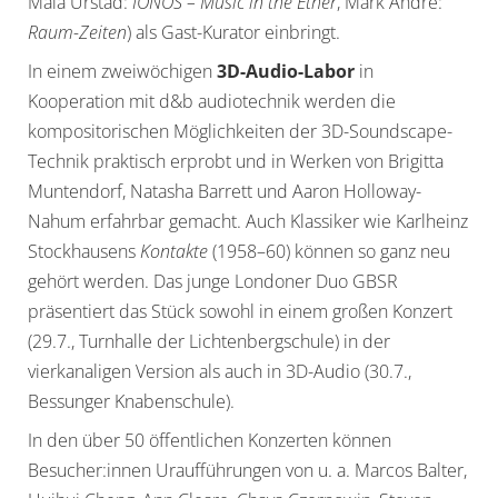
Maia Urstad:
IONOS – Music in the Ether
, Mark Andre:
Raum-Zeiten
) als Gast-Kurator einbringt.
In einem zweiwöchigen
3D-Audio-Labor
in
Kooperation mit d&b audiotechnik werden die
kompositorischen Möglichkeiten der 3D-Soundscape-
Technik praktisch erprobt und in Werken von Brigitta
Muntendorf, Natasha Barrett und Aaron Holloway-
Nahum erfahrbar gemacht. Auch Klassiker wie Karlheinz
Stockhausens
Kontakte
(1958–60) können so ganz neu
gehört werden. Das junge Londoner Duo GBSR
präsentiert das Stück sowohl in einem großen Konzert
(29.7., Turnhalle der Lichtenbergschule) in der
vierkanaligen Version als auch in 3D-Audio (30.7.,
Bessunger Knabenschule).
In den über 50 öffentlichen Konzerten können
Besucher:innen Uraufführungen von u. a. Marcos Balter,