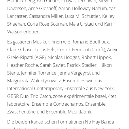
Huihui Cheng, Ann Cleare, Chaya Czernowin, Steven
Daverson, Arne Gieshoff, Aaron Holloway-Nahum, Yaz
Lancaster, Cassandra Miller, Luxa M. Schüttler, Kelley
Sheehan, Corie Rose Soumah, Maia Urstad und Kari
Watson erleben.
Es gastieren Musiker:innen wie Romane Bouffioux,
Claire Chase, Lucas Fels, Cedrik Fermont (C-drík), Antye
Greie-Ripatti (AGF), Nicolas Hodges, Robert Lippok,
Heather Roche, Sarah Saviet, Patrick Stadler, Håkon
Stene, Jennifer Torrence, Jenna Vergeynst und
Małgorzata Walentynowicz, Ensembles wie das
International Contemporary Ensemble aus New York,
GBSR Duo, Trio Catch, zone expérimentale basel, 4tet
laboratoire, Ensemble Contrechamps, Ensemble
Zwischentöne und Ensemble Musikfabrik.
Die beiden kanadischen Formationen No Hay Banda