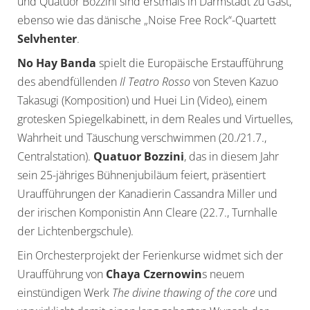
und Quatuor Bozzini sind erstmals in Darmstadt zu Gast,
ebenso wie das dänische „Noise Free Rock“-Quartett
Selvhenter
.
No Hay Banda
spielt die Europäische Erstaufführung
des abendfüllenden
Il Teatro Rosso
von Steven Kazuo
Takasugi (Komposition) und Huei Lin (Video), einem
grotesken Spiegelkabinett, in dem Reales und Virtuelles,
Wahrheit und Täuschung verschwimmen (20./21.7.,
Centralstation).
Quatuor Bozzini
, das in diesem Jahr
sein 25-jähriges Bühnenjubiläum feiert, präsentiert
Uraufführungen der Kanadierin Cassandra Miller und
der irischen Komponistin Ann Cleare (22.7., Turnhalle
der Lichtenbergschule).
Ein Orchesterprojekt der Ferienkurse widmet sich der
Uraufführung von
Chaya Czernowin
s neuem
einstündigen Werk
The divine thawing of the core
und