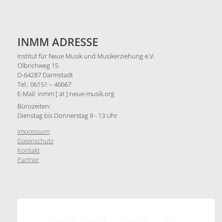
INMM ADRESSE
Institut für Neue Musik und Musikerziehung e.V.
Olbrichweg 15
D-64287 Darmstadt
Tel.: 06151 – 46667
E-Mail: inmm [ at ] neue-musik.org
Bürozeiten:
Dienstag bis Donnerstag 9 - 13 Uhr
Impressum
Datenschutz
Kontakt
Partner