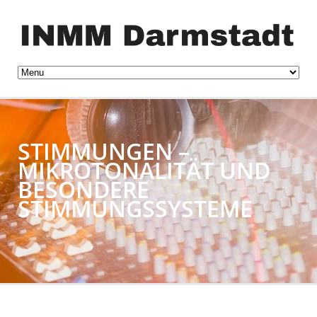
STIMMUNGEN –
MIKROTONALITÄT UND
BESONDERE
STIMMUNGSSYSTEME