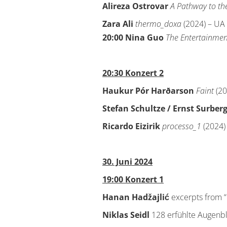
Alireza Ostrovar
A Pathway to the
Zara Ali
thermo_doxa
(2024) – UA
20:00
Nina Guo
The Entertainmen
20:30 Konzert 2
Haukur Pór Harðarson
Faint
(20
Stefan Schultze / Ernst Surber
Ricardo Eizirik
processo_1
(2024)
30. Juni 2024
19:00 Konzert 1
Hanan Hadžajlić
excerpts from “
Niklas Seidl
128 erfühlte Augenbl