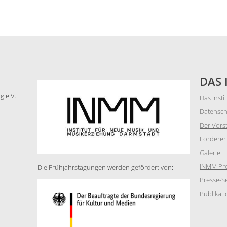
DAS 
g e.V.
Das Insti
Datensch
Der Vors
Förderer
Galerie
INMM Pro
Die Frühjahrstagungen werden gefördert von:
Presse-Se
Publikat