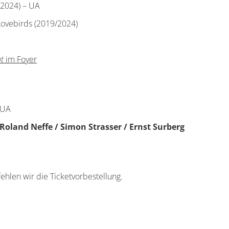
(2024) – UA
Lovebirds (2019/2024)
t
im Foyer
 UA
 Roland Neffe / Simon Strasser / Ernst Surberg
fehlen wir die Ticketvorbestellung.