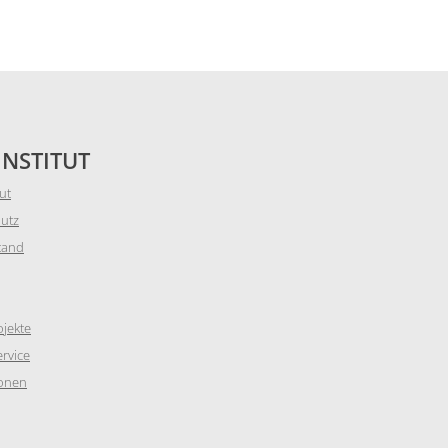
INSTITUT
tut
utz
tand
jekte
rvice
ionen