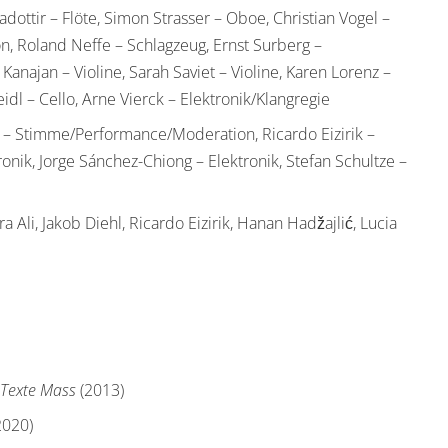
gadottir – Flöte, Simon Strasser – Oboe, Christian Vogel –
on, Roland Neffe – Schlagzeug, Ernst Surberg –
anajan – Violine, Sarah Saviet – Violine, Karen Lorenz –
eidl – Cello, Arne Vierck – Elektronik/Klangregie
 – Stimme/Performance/Moderation, Ricardo Eizirik –
ronik, Jorge Sánchez-Chiong – Elektronik, Stefan Schultze –
ra Ali, Jakob Diehl, Ricardo Eizirik, Hanan Hadžajlić, Lucia
 Texte Mass
(2013)
2020)