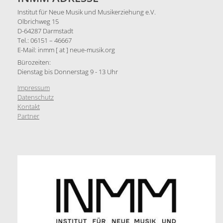
Institut für Neue Musik und Musikerziehung e.V.
Olbrichweg 15
D-64287 Darmstadt
Tel.: 06151 – 46667
E-Mail: inmm [ at ] neue-musik.org
Bürozeiten:
Dienstag bis Donnerstag 9 - 13 Uhr
Impressum
Datenschutz
Kontakt
Partner