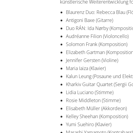
künstlerische Weiterentwicklung fo
Blaurenz Duo: Rebecca Blau (Fl
Antigoni Baxe (Gitarre)
Duo RÁN: Ida Nørby (Kompositio
Audréanne Filion (Violoncello)
Solomon Frank (Komposition)
Elizabeth Gartman (Komposition
Jennifer Gersten (Violine)
Maria Iaiza (Klavier)
Kalun Leung (Posaune und Elekt
Kharkiv Guitar Quartet (Sergii G
Lidia Luciano (Stimme)
Rosie Middleton (Stimme)
Elisabeth Müller (Akkordeon)
Kelley Sheehan (Komposition)
Yumi Suehiro (Klavier)
Masashi Yamamoto (Kontrabass)