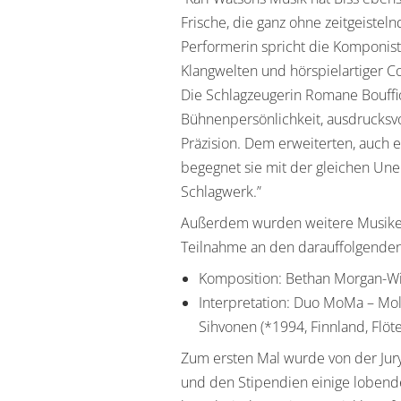
Frische, die ganz ohne zeitgeisteln
Performerin spricht die Komponist
Klangwelten und hörspielartiger Co
Die Schlagzeugerin Romane Bouff
Bühnenpersönlichkeit, ausdrucksv
Präzision. Dem erweiterten, auch 
begegnet sie mit der gleichen Un
Schlagwerk.”
Außerdem wurden weitere Musiker:
Teilnahme an den darauffolgenden
Komposition: Bethan Morgan-Wil
Interpretation: Duo MoMa – Mol
Sihvonen (*1994, Finnland, Flöte
Zum ersten Mal wurde von der Jury
und den Stipendien einige lobend