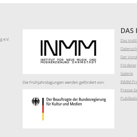
DAS 
g e.V.
Das Insti
Datensch
Der Vors
Förderer
Galerie
INMM Pro
Die Frühjahrstagungen werden gefördert von:
Presse-Se
Publikat