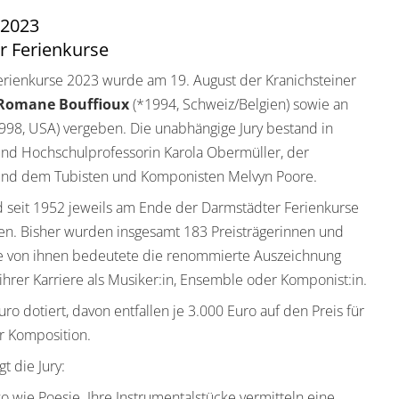
 2023
r Ferienkurse
rienkurse 2023 wurde am 19. August der Kranichsteiner
Romane Bouffioux
(*1994, Schweiz/Belgien) sowie an
998, USA) vergeben. Die unabhängige Jury bestand in
und Hochschulprofessorin Karola Obermüller, der
 und dem Tubisten und Komponisten Melvyn Poore.
d seit 1952 jeweils am Ende der Darmstädter Ferienkurse
hen. Bisher wurden insgesamt 183 Preisträgerinnen und
ele von ihnen bedeutete die renommierte Auszeichnung
ihrer Karriere als Musiker:in, Ensemble oder Komponist:in.
uro dotiert, davon entfallen je 3.000 Euro auf den Preis für
ür Komposition.
t die Jury:
o wie Poesie. Ihre Instrumentalstücke vermitteln eine