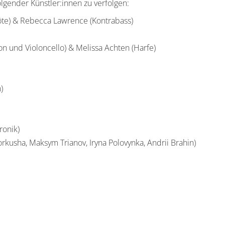
lgender Künstler:innen zu verfolgen:
öte) & Rebecca Lawrence (Kontrabass)
n und Violoncello) & Melissa Achten (Harfe)
)
ronik)
orkusha, Maksym Trianov, Iryna Polovynka, Andrii Brahin)