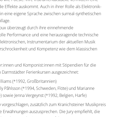
de Effekte auskommt. Auch in ihrer Rolle als Elektronik-
in eine eigene Sprache zwischen surreal-synthetischen
llage.
ioux überzeugt durch ihre einnehmende
olle Performance und eine herausragende technische
elektronischen, Instrumentarium der aktuellen Musik
erschrockenheit und Kompetenz wie dem klassischen
innen und Komponist:innen mit Stipendien für die
 Darmstädter Ferienkursen ausgezeichnet:
liams (*1992, Großbritannien)
ly Påhlsson (*1994, Schweden, Flöte) und Marianne
) sowie Jenna Vergeynst (*1992, Belgien, Harfe)
 vorgeschlagen, zusätzlich zum Kranichsteiner Musikpreis
e Erwähnungen auszusprechen. Die Jury empfiehlt, die