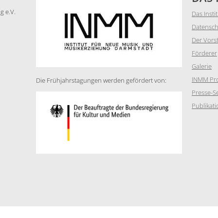
g e.V.
Das Insti
Datensch
Der Vors
Förderer
Galerie
INMM Pro
Die Frühjahrstagungen werden gefördert von:
Presse-Se
Publikat