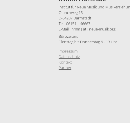
Institut für Neue Musik und Musikerziehun
Olbrichweg 15
D-64287 Darmstadt
Tel.: 06151 – 46667
E-Mail: inmm [ at ] neue-musik.org
Bürozeiten:
Dienstag bis Donnerstag 9 - 13 Uhr
Impressum
Datenschutz
Kontakt
Partner