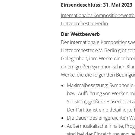
Einsendeschluss:
3
1
.
Mai
20
2
3
Internationaler
Kompositionswett
Lietzeorchester
Berlin
Der Wettbewerb
Der internationale Kompositions
Lietzeorchester
e.V. Berlin gibt 
Gelegenheit, ihre Werke einer brei
einem großen symphonischen Kla
Werke, die die folgen
den B
edingun
Maximalbesetzung: Symphonie
bzw. Aufführung von Werken mi
Solist(en), größere Bläserbesetz
Der Partitur ist eine detailliert
Die Dauer des eingereichten W
Außermusikalische Inhalte, Pr
sind bei
der Einreichung anzug