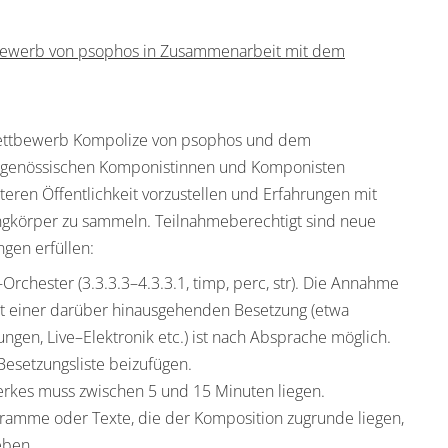
bewerb
von psophos in Zusammenarbeit mit dem
wettbewerb Kompolize von psophos und dem
zeitgenössischen Komponistinnen und Komponisten
teren Öffentlichkeit vorzustellen und Erfahrungen mit
ngkörper zu sammeln.
Teilnahmeberechtigt sind
neue
gen erfüllen:
–
Orchester (3.3.3.3
–
4.3.3.1, timp, perc, str). Die
Annahme
t einer darüber hinausgehenden
Besetzung (etwa
ungen, Live
–
Elektronik etc.) ist
na
ch
Absprache möglich
.
e Besetzungsliste beizufügen
.
erkes muss zwischen 5 und 15 Minuten liegen.
ogramme oder Texte, die der Komposition zugrunde
liegen,
eben.