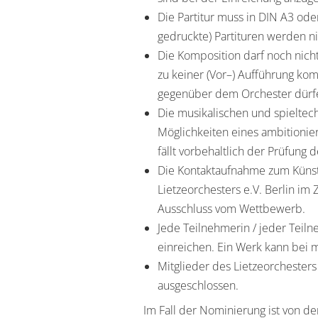
Die Partitur muss in DIN A3 oder
gedruckte) Partituren werden 
Die Komposition darf noch nicht
zu keiner (Vor
–
) Aufführung ko
gegenüber dem Orchester dürfe
Die musikalischen und spielte
Möglichkeiten eines ambitionie
fällt vorbehaltlich der Prüfung d
Die Kontaktaufnahme zum Künstl
Lietzeorchester
s
e.V. Berlin
im 
Ausschluss vom We
ttbewerb.
J
ede Teilnehmerin / j
eder Teiln
einreichen
. E
in Werk kann bei 
Mitglieder des Lietzeorchester
s
ausgeschlossen.
Im Fall der Nominierung
ist
von de