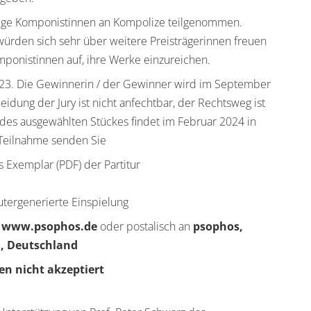
ige
Komponistinnen
an
Kompolize
teilgenommen
.
würden sich sehr über
weitere
Preisträgerin
nen
freuen
ponistinnen auf,
ihre We
rke einzureichen
.
2
3
. D
ie Gewin
nerin / der
Gewinner wird
im
September
eidung der Jury ist nicht anfechtbar, der Rechtsweg ist
des ausgewählten Stückes findet im
Februar
202
4
in
r Teilnahme senden Sie
s Exemplar
(PDF)
der Partitur
tergenerierte Einspielung
f
www.psophos.de
oder
postalisch an
psophos,
n
, Deutschland
en nicht akzeptiert