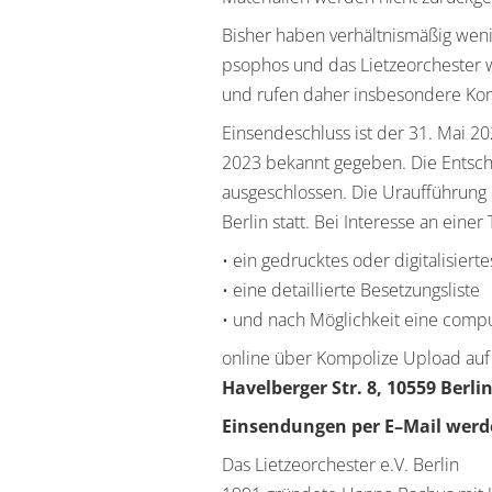
B
isher haben verhältnismäßig wen
psophos
und das
Lietzeorchester
und
rufen daher insbesondere Kom
Einsendeschluss
ist der
3
1
.
Mai
20
202
3
bekannt gegeben.
Die Entsch
ausgeschlossen. Die Uraufführung 
Berlin statt. Bei Interesse an eine
•
e
in gedrucktes oder digitalisi
erte
•
eine detaillierte
Besetzungsliste
•
und
n
ach Möglichkeit eine compu
online über
Kompolize Upload
au
Havelberger Str. 8
, 105
59
Berli
Einsendungen per E
–
Ma
il werd
Das Lietzeorchester e.V. Berlin