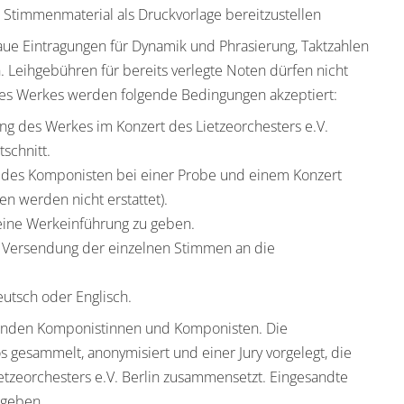
s Stimmenmaterial als Druckvorlage bereitzustellen
aue Eintragungen für Dynamik und Phrasierung,
Taktzahlen
.
Leihgebühren für bereits verlegte Noten
dürfen nicht
nes Werkes werden folgende Bedingungen
akzeptiert:
ung des Werkes im Konzert des Lietze
orchester
s
e.V.
schnitt.
 des Komponisten bei
einer Probe
und einem Konzert
n werden nicht erstattet).
ine Werkeinführung zu geben.
en Versendung der einzelnen Stimmen an die
utsch oder Englisch.
benden Komponistinnen und Komponisten. Die
gesammelt, anonymisiert und einer Jury vorgelegt, die
etzeorchester
s
e.V. Berlin zusammensetzt.
Einges
andte
egeben
.