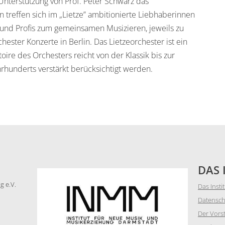
nterstützung von Prof. Peter Schwarz das
n treffen sich im „
Lietze”
ambitionierte Liebhaber
innen
und
Profis
zum
gemeinsamen Musizieren
,
j
eweils zu
chester
Konzerte in Berlin.
Das
Lietzeorchester
ist ein
oire des Orchesters reicht von der Klassik bis zur
hrhunderts
v
erstärkt berücksichtigt werden.
DAS 
g e.V.
Das Insti
Datensch
Der Vors