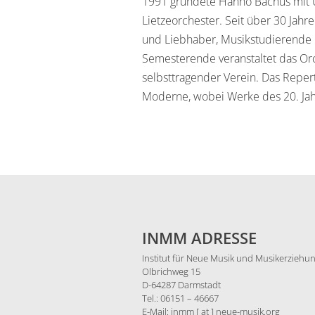
1991 gründete Hanno Bachus mit U
Lietzeorchester. Seit
über
30
Jahre
und Liebhaber
,
Musikstud
ierende
Semesterende veranstaltet
das Or
selbsttragender Verein.
Das Repert
Moderne, w
obei Werke des
20. Ja
INMM ADRESSE
Institut für Neue Musik und Musikerziehun
Olbrichweg 15
D-64287 Darmstadt
Tel.: 06151 – 46667
E-Mail: inmm [ at ] neue-musik.org