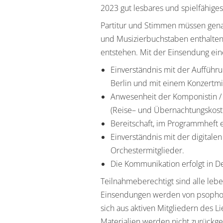
2
02
3
gut lesbares und spielfähige
Partitur und Stimmen mü
ssen gen
und Musizierbuchstaben enthalten
entstehen.
Mit der Einsendung ei
Einverständnis mit de
r Aufführ
Berlin und
mit
einem Konzertmit
Anwesenheit der Komponistin /
(Reise
–
und Übernachtungskoste
Bereitschaft, im
P
rogrammheft e
Einverständnis mit der digital
Orchesterm
itglieder
.
Die Kommunikation erfolgt
in
De
Teilnahmeberechtigt sind alle le
Einsendungen werden von psophos 
sich aus aktiven
Mitgliedern des Li
Materi
alien werden
nicht zurückg