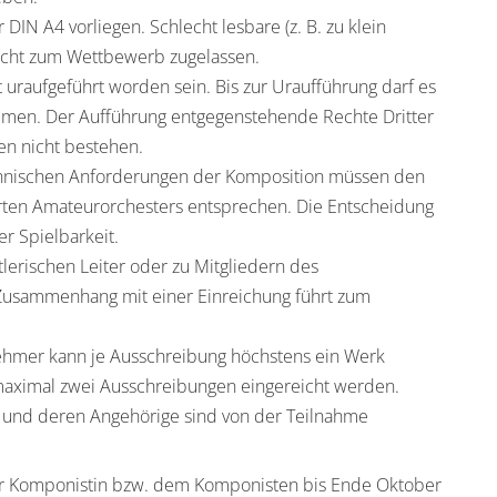
 DIN A4 vorliegen. Schlecht lesbare (z.
B. zu klein
nicht zum Wettbewerb zugelassen.
 uraufgeführt worden sein. Bis zur Uraufführung darf
es
mmen. Der Aufführung entgegenstehende Rechte
Dritter
n nicht bestehen.
chnischen Anforderungen der Komposition
müssen
den
rten Amateur
orchesters
entsprechen
.
Die
Entscheidung
er Spielbarkeit.
erischen Leiter oder zu
Mitgliedern
des
Zusammenhang mit einer Einreichung führt zum
ehmer kann je
Ausschreibung
höchstens ein Werk
maximal zwei Ausschreibungen eingereicht werden.
und deren Angehörige sind von der Teilnahme
r
Komponistin
bzw. dem
Komponist
en
bis
Ende
Oktober