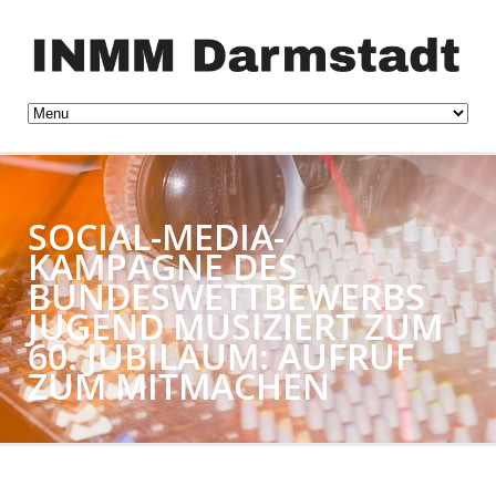
SOCIAL-MEDIA-
KAMPAGNE DES
BUNDESWETTBEWERBS
JUGEND MUSIZIERT ZUM
60. JUBILÄUM: AUFRUF
ZUM MITMACHEN