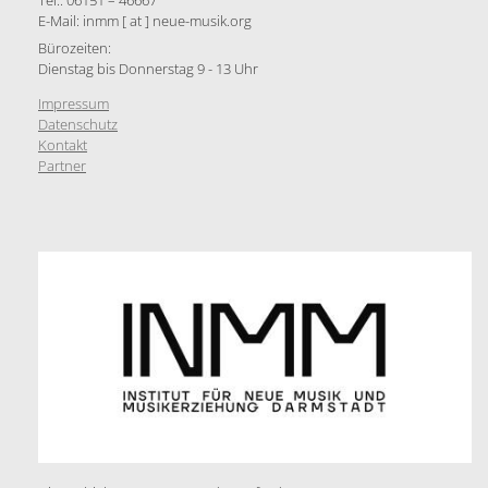
Tel.: 06151 – 46667
E-Mail: inmm [ at ] neue-musik.org
Bürozeiten:
Dienstag bis Donnerstag 9 - 13 Uhr
Impressum
Datenschutz
Kontakt
Partner