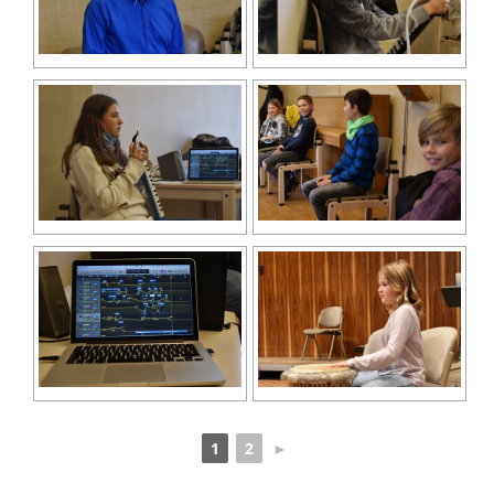
1
2
►